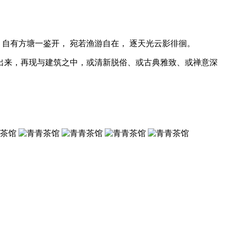
 自有方塘一鉴开， 宛若渔游自在， 逐天光云影徘徊。
出来，再现与建筑之中，或清新脱俗、或古典雅致、或禅意深